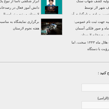
 اولیه کشف شهاب سنگ
ابراز شگفتی ناسا از نبوغ یک
 شهر لار توسط
دانش آموز فعال در رصدخانه
سین مرادی و نامگذاری آن
لارستان و رتبه برتر امسال
»
مسابقات پردازش تصاویر ناسا
یه جهت ثبت نام عمومی:
برگزاری نمایشگاه به مناسب
اه و صور فلکی آسمان
هفته نجوم لارستان
 رصدخانه لارستان
رؤیت هلال ماه ۱۴۴۳ سخت، اما
رؤیت با دستگاه
کنید :
(الزامی)