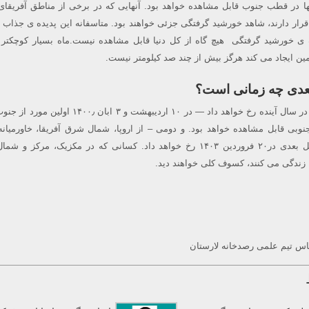
 در قطب جنوب قابل مشاهده خواهد بود. آنهایی که در برخی از مناطق آفریقای
 قرار دارند، شاهد خورشید گرفتگی جزئی خواهند بود. متاسفانه این پدیده ی جذاب 
 ی خورشید گرفتگی هیچ گاه از کل دنیا قابل مشاهده نیست.ماه بسیار کوچکتر 
ین ایجاد می کند هرگز بیش از چند صد کیلومتر نیست.
عدی چه زمانی است؟
دو خورشید گرفتگی جزئی در سال آینده رخ خواهد داد — در ۱۰ اردیبهشت و ۳ ابا
جنوبی قابل مشاهده خواهد بود. و دومی – از اروپا، شمال شرق آفریقا، خاورمیان
آسیا.خورشید گرفتگی کامل بعدی در۲۰ فروردین ۱۴۰۳ رخ خواهد داد. کسانی که در مکزیک، مرک
ا زندگی می کنند، کسوف کلی خواهند دید.
اس تیم علمی رصدخانه لارستان