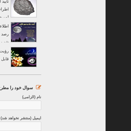
تایید
اطراف
امیرح
به «رصدخانه لارستان 
اطلاع
رصد م
شب در
قابل 
سوال خود را مطرح 
نام (الزامی)
ایمیل (منتشر نخواهد شد) 