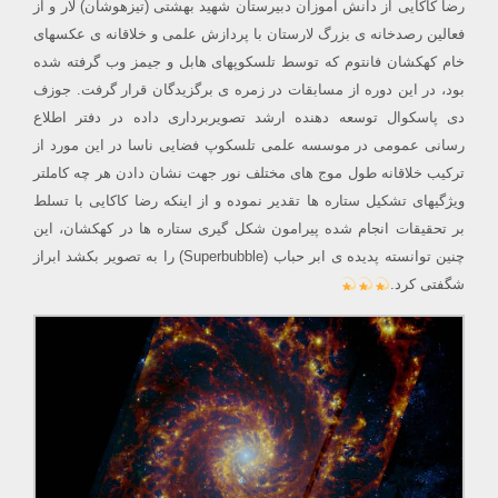
رضا کاکایی از دانش آموزان دبیرستان شهید بهشتی (تیزهوشان) لار و از
فعالین رصدخانه ی بزرگ لارستان با پردازش علمی و خلاقانه ی عکسهای
خام کهکشان فانتوم که توسط تلسکوپهای هابل و جیمز وب گرفته شده
بود، در این دوره از مسابقات در زمره ی برگزیدگان قرار گرفت. جوزف
دی پاسکوال توسعه دهنده ارشد تصویربرداری داده در دفتر اطلاع
رسانی عمومی در موسسه علمی تلسکوپ فضایی ناسا در این مورد از
ترکیب خلاقانه طول موج های مختلف نور جهت نشان دادن هر چه کاملتر
ویژگیهای تشکیل ستاره ها تقدیر نموده و از اینکه رضا کاکایی با تسلط
بر تحقیقات انجام شده پیرامون شکل گیری ستاره ها در کهکشان، این
چنین توانسته پدیده ی ابر حباب (Superbubble) را به تصویر بکشد ابراز
شگفتی کرد.