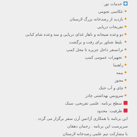
خدمات تور :
عکاسی نجومی
بازدید از رصدخانه بزرگ لارستان
تفریحات دریایی
دو وعده صبحانه و ناهار غذای دریایی و سه وعده شام کبابی
بلیط شناور برای رفت و برگشت
ترانسفر داخل جزیره تا محل کمپ
تجهیزات عمومی کمپ
راهنما
بیمه
مجوز
چای و آب خنک
سرویس بهداشتی چادر
سطح برنامه: علمی تفریحی، سبک
ظرفیت: محدود
این برنامه با همکاری آژانس آرن سفر برگزار می گردد .
سرپرست این برنامه : رحمان دهقان
با مشارکت تیم علمی رصدخانه لارستان