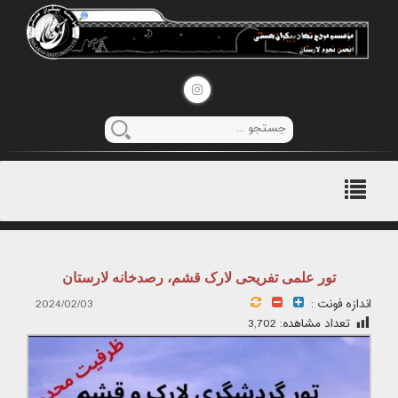
منوی
اصلی
تور علمی تفریحی لارک قشم، رصدخانه لارستان
اندازه فونت :
2024/02/03
تعداد مشاهده:
3,702