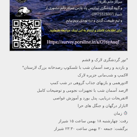
*تور گردشگری لارک و قشم
و بازدید و رصد آسمان شب با تلسکوپ رصدخانه بزرگ لارستان*
#کمپ و شب‌مانی جزیره لارک
#دورهمی و بازیهای جذاب گروهی در شب کمپ
#رصد آسمان شب با تجهیزات نجومی و توضیحات کامل
#تفریحات دریایی، پدل بورد و آموزش غواصی
#بازار درگهان و جنگل های حرا
زمان
رفت: چهارشنبه ۱۸ بهمن ساعت ۱۵ شیراز
برگشت: جمعه ۲۰ بهمن ساعت ۲۳:۳۰ شیراز