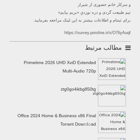
و سرکار خانم حضوری از شیراز
تیم طبیعت گردی و دره نوردیِ «بریم بیایم»
برای ثبتنام و اطلاعات بیشتر به این لینک مراجعه بفرمایید:
https://survey.porsline.ir/s/O76yAuqf
مطالب مرتبط
Primetime 2026 UHD XviD Extended
Multi-Audio 720p
ztg0go4ikbg850tg
Office 2024 Home & Business x86 Final
Torr𝐞nt Dow𝚗l𝚘аd