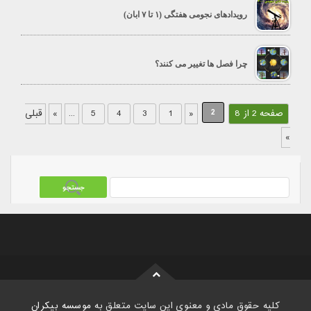
رویدادهای نجومی هفتگی (۱ تا ۷ ابان)
چرا فصل ها تغییر می کنند؟
2
صفحه 2 از 8
«
1
3
4
5
...
»
قبلی
»
کلیه حقوق مادی و معنوی این سایت متعلق به
موسسه بیکران