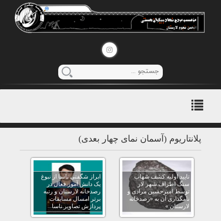
منوی
اصلی
پلانتاریوم (آسمان نمای چهار بعدی)
تایید اولیه کشف شهاب
ابراز شگفتی ناسا از نبوغ
سنگ اطراف شهر لار
یک دانش آموز فعال در
توسط امیرحسین مرادی و
رصدخانه لارستان و رتبه
نامگذاری آن به «رصدخانه
برتر امسال مسابقات
لارستان »
پردازش تصاویر ناسا