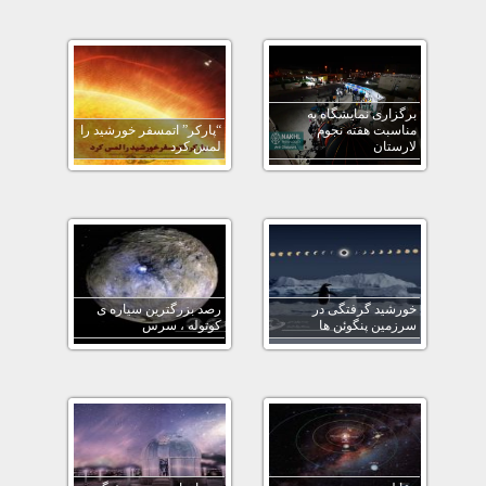
برگزاری نمایشگاه به
مناسبت هفته نجوم
“پارکر” اتمسفر خورشید را
لارستان
لمس کرد
خورشید گرفتگی در
رصد بزرگترین سیاره ی
سرزمین پنگوئن ها
کوتوله ، سرس