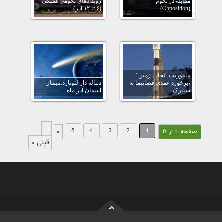
مقابله در نجوم
رویدادهای نجومی هفتگی
(Opposition)
(۶ تا ۱۲ اذر)
ماموریت “نجات زمین”
،برخورد عمدی فضاپیما به
دنباله دار لئونارد:مهمان
سیارک
اسمان آذر ماه
...
5
4
3
2
1
صفحه 1 از 8
»
قبلی »